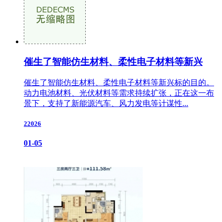
催生了智能仿生材料、柔性电子材料等新兴
催生了智能仿生材料、柔性电子材料等新兴标的目的。
动力电池材料、光伏材料等需求持续扩张，正在这一布
景下，支持了新能源汽车、风力发电等计谋性...
22026
01-05