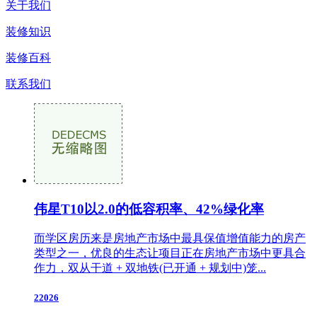
关于我们
装修知识
装修百科
联系我们
伟星T10以2.0的低容积率、42%绿化率
而学区房历来是房地产市场中最具保值增值能力的房产
类型之一，优良的生态让项目正在房地产市场中更具合
作力，双从干道 + 双地铁(已开通 + 规划中)笼...
22026