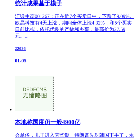
统计成果基于模子
汇绿生态001267：正在近7个买卖日中，下跌了9.09%。
欧晶科技有4天上涨，期间全体上涨4.32%，和5个买卖
日前比拟，依托优良的产物和办事，最高价为27.59
元。...
22026
01-05
本地称国度仍一般4900亿
会怠倦，儿子进入芳华期，特朗普先对韩国下手了，永