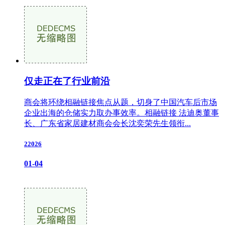
仅走正在了行业前沿
商会将环绕相融链接焦点从题，切身了中国汽车后市场
企业出海的仓储实力取办事效率。相融链接 法迪奥董事
长、广东省家居建材商会会长沈奕荣先生领衔...
22026
01-04